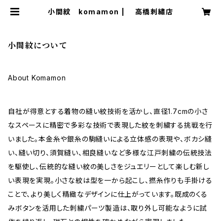
小間紋 komamon | 高橋刺繡店
小間紋について
About Komamon
自社が得意とする着物の縫い紋技術を活かし、直径1.7cmの小さ
なスペースに精密で多彩な技術で表現した紋を刺繍する挑戦を行
いました。本金糸や銀糸の駒縫いによる立体感の表現や、ボカシ縫
い、縫い切り、須賀縫い、相良縫いなど多様な江戸刺繍の伝統技法
を駆使し、伝統的な縫い紋の美しさをジュエリーとして楽しむ新し
い表現を実現。小さな紋は型を一から起こし、撚糸作りも手掛ける
ことで、より美しく精緻なデザインに仕上がっています。既成のくる
みボタンを活用した刺繍パーツ製造は、取り外し可能なように試