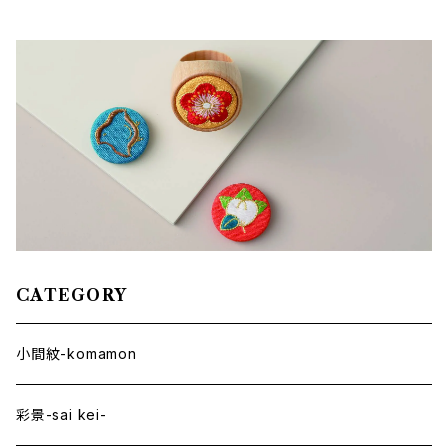
CATEGORY
小間紋-komamon
彩景-sai kei-